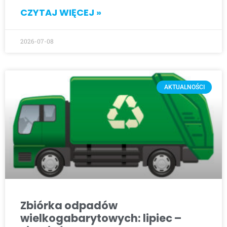
CZYTAJ WIĘCEJ »
2026-07-08
AKTUALNOŚCI
Zbiórka odpadów
wielkogabarytowych: lipiec –